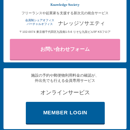
フリーランスや起業家を支援する新次元の統合サービス
会員制シェアオフィス
ナレッジソサエティ
バーチャルオフィス
〒102-0074 東京都千代田区九段南1-5-6 りそな九段ビル5F KSフロア
お問い合わせフォーム
施設の予約や郵便物利用料金の確認が、
外出先でも行える会員専用サービス
オンラインサービス
MEMBER LOGIN