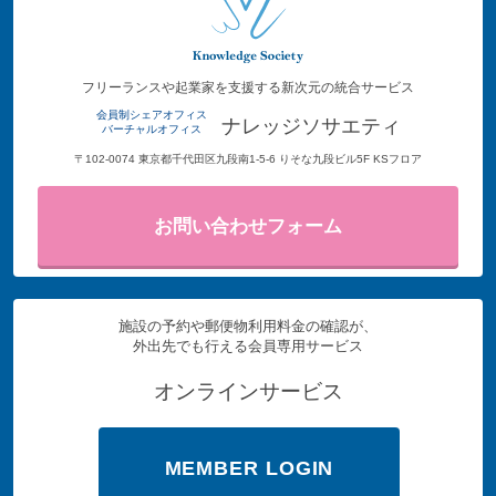
フリーランスや起業家を支援する新次元の統合サービス
会員制シェアオフィス
ナレッジソサエティ
バーチャルオフィス
〒102-0074 東京都千代田区九段南1-5-6 りそな九段ビル5F KSフロア
お問い合わせフォーム
施設の予約や郵便物利用料金の確認が、
外出先でも行える会員専用サービス
オンラインサービス
MEMBER LOGIN