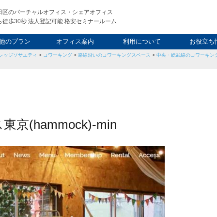
田区のバーチャルオフィス・シェアオフィス
徒歩30秒 法人登記可能 格安セミナールーム
他のプラン
オフィス案内
利用について
お役立ち
レッジソサエティ
>
コワーキング
>
路線沿いのコワーキングスペース
>
中央・総武線のコワーキン
ウィークエンド
タルオフィス
し会議室
申込について
利用料金
FAQ
スタッフ
起業ノウ
社長ブ
(hammock)-min