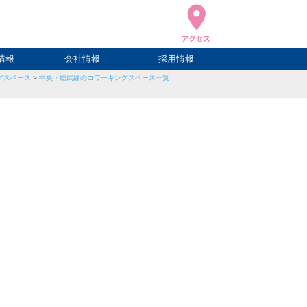
情報
会社情報
採用情報
グスペース
>
中央・総武線のコワーキングスペース一覧
ブログ
ハウ
ログ
会社概要
アクセス