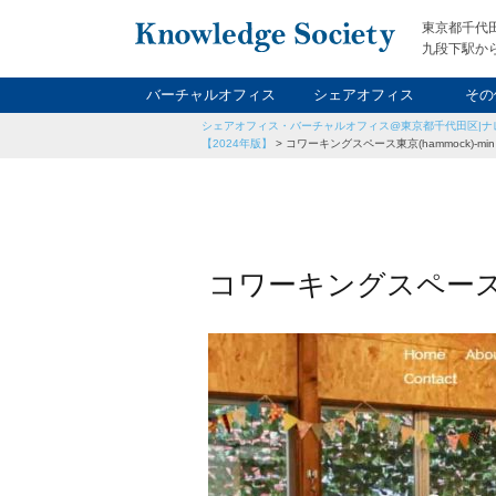
東京都千代
九段下駅から
バーチャルオフィス
シェアオフィス
その
シェアオフィス・バーチャルオフィス@東京都千代田区|ナ
ナイト&
レン
貸
【2024年版】
>
コワーキングスペース東京(hammock)-min
コワーキングスペース東京