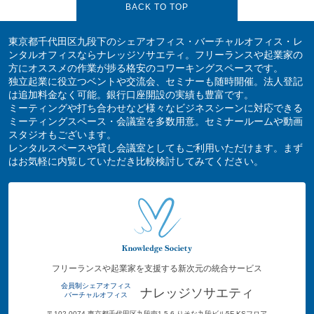
BACK TO TOP
東京都千代田区九段下のシェアオフィス・バーチャルオフィス・レ
ンタルオフィスならナレッジソサエティ。フリーランスや起業家の
方にオススメの作業が捗る格安のコワーキングスペースです。
独立起業に役立つベントや交流会、セミナーも随時開催。法人登記
は追加料金なく可能。銀行口座開設の実績も豊富です。
ミーティングや打ち合わせなど様々なビジネスシーンに対応できる
ミーティングスペース・会議室を多数用意。セミナールームや動画
スタジオもございます。
レンタルスペースや貸し会議室としてもご利用いただけます。まず
はお気軽に内覧していただき比較検討してみてください。
フリーランスや起業家を支援する新次元の統合サービス
会員制シェアオフィス
ナレッジソサエティ
バーチャルオフィス
〒102-0074 東京都千代田区九段南1-5-6 りそな九段ビル5F KSフロア