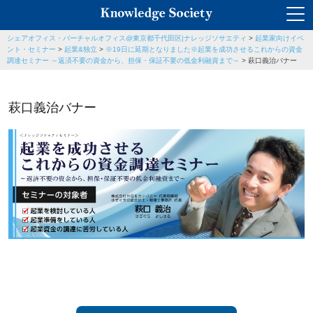
シェアオフィス・バーチャルオフィス@東京都千代田区|ナレッジソサエティ
>
起業家向けイベ
ント・セミナー
>
起業&独立
>
※19日に延期となりました※起業を成功させるこれからの資金
調達セミナー ～返済不要の資金から、担保・保証不要の低金利融資まで～
>
萩口義治バナー
萩口義治バナー