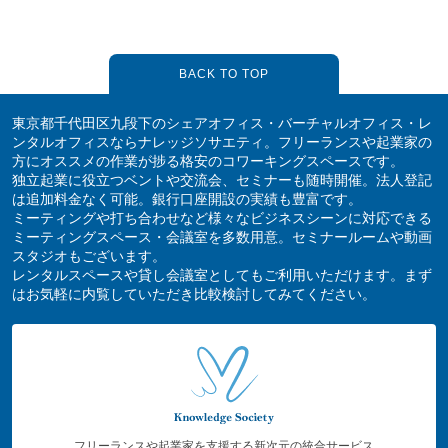
BACK TO TOP
東京都千代田区九段下のシェアオフィス・バーチャルオフィス・レ
ンタルオフィスならナレッジソサエティ。フリーランスや起業家の
方にオススメの作業が捗る格安のコワーキングスペースです。
独立起業に役立つベントや交流会、セミナーも随時開催。法人登記
は追加料金なく可能。銀行口座開設の実績も豊富です。
ミーティングや打ち合わせなど様々なビジネスシーンに対応できる
ミーティングスペース・会議室を多数用意。セミナールームや動画
スタジオもございます。
レンタルスペースや貸し会議室としてもご利用いただけます。まず
はお気軽に内覧していただき比較検討してみてください。
フリーランスや起業家を支援する新次元の統合サービス