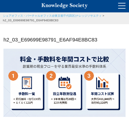
シェアオフィス・バーチャルオフィス@東京都千代田区|ナレッジソサエティ
>
h2_03_E69699E98791_E6AF94E8BC83
h2_03_E69699E98791_E6AF94E8BC83