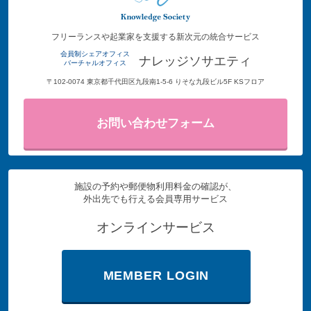
フリーランスや起業家を支援する新次元の統合サービス
会員制シェアオフィス
ナレッジソサエティ
バーチャルオフィス
〒102-0074 東京都千代田区九段南1-5-6 りそな九段ビル5F KSフロア
お問い合わせフォーム
施設の予約や郵便物利用料金の確認が、
外出先でも行える会員専用サービス
オンラインサービス
MEMBER LOGIN