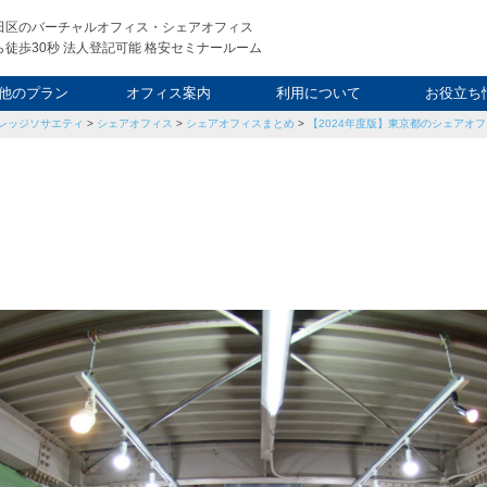
田区のバーチャルオフィス・シェアオフィス
徒歩30秒 法人登記可能 格安セミナールーム
他のプラン
オフィス案内
利用について
お役立ち
レッジソサエティ
>
シェアオフィス
>
シェアオフィスまとめ
>
【2024年度版】東京都のシェアオフ
ウィークエンド
タルオフィス
し会議室
申込について
利用料金
FAQ
スタッフ
起業ノウ
社長ブ