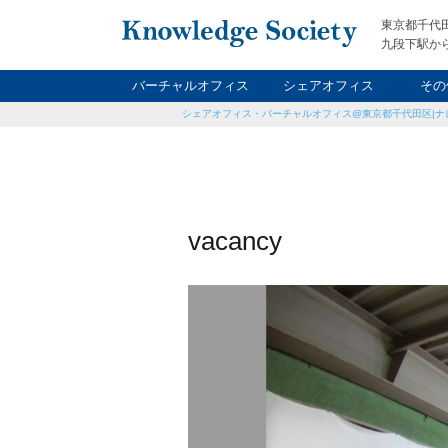
東京都千代
九段下駅から
バーチャルオフィス
シェアオフィス
その
シェアオフィス・バーチャルオフィス@東京都千代田区|ナ
ナイト&
レン
貸
vacancy