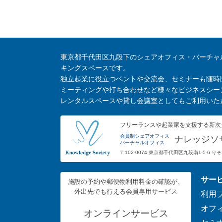
東京都千代田区九段下のシェアオフィス・バーチャ
キングスペースです。
独立起業に役立つベントや交流会、セミナーも随時
ミーティングや打ち合わせなど様々なビジネスシー
レンタルスペースや貸し会議室としてもご利用いた
フリーランスや起業家を支援する新次
会員制シェアオフィス
ナレッジソ
バーチャルオフィス
〒102-0074 東京都千代田区九段南1-5-6 
サー
施設の予約や郵便物利用料金の確認が、
外出先でも行える会員専用サービス
利用
オフ
オンラインサービス