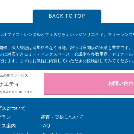
BACK TO TOP
ルオフィス・レンタルオフィスならナレッジソサエティ。フリーランス
開催。法人登記は追加料金なく可能。銀行口座開設の実績も豊富です。
ンに対応できるミーティングスペース・会議室を多数用意。セミナール
だけます。まずはお気軽に内覧していただき比較検討してみてください
元の統合サービス
お問い合わ
サエティ
りそな九段ビル5F KSフロア
ビスについて
プラン
審査・契約について
ィス案内
FAQ