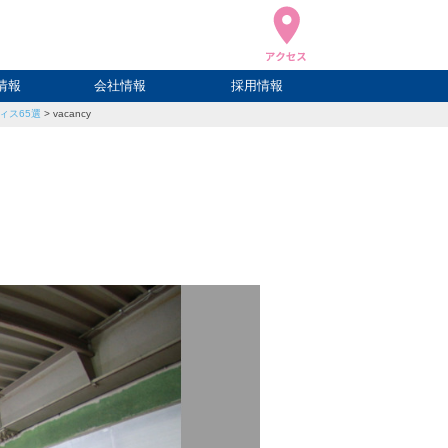
情報
会社情報
採用情報
ィス65選
>
vacancy
ブログ
ハウ
ログ
会社概要
アクセス