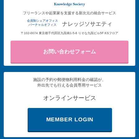
フリーランスや起業家を支援する新次元の統合サービス
会員制シェアオフィス
ナレッジソサエティ
バーチャルオフィス
〒102-0074 東京都千代田区九段南1-5-6 りそな九段ビル5F KSフロア
お問い合わせフォーム
施設の予約や郵便物利用料金の確認が、
外出先でも行える会員専用サービス
オンラインサービス
MEMBER LOGIN