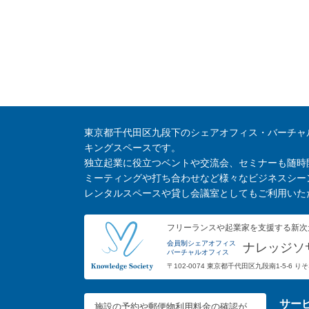
東京都千代田区九段下のシェアオフィス・バーチャ
キングスペースです。
独立起業に役立つベントや交流会、セミナーも随時
ミーティングや打ち合わせなど様々なビジネスシー
レンタルスペースや貸し会議室としてもご利用いた
フリーランスや起業家を支援する新次
会員制シェアオフィス
ナレッジソ
バーチャルオフィス
〒102-0074 東京都千代田区九段南1-5-6 
サー
施設の予約や郵便物利用料金の確認が、