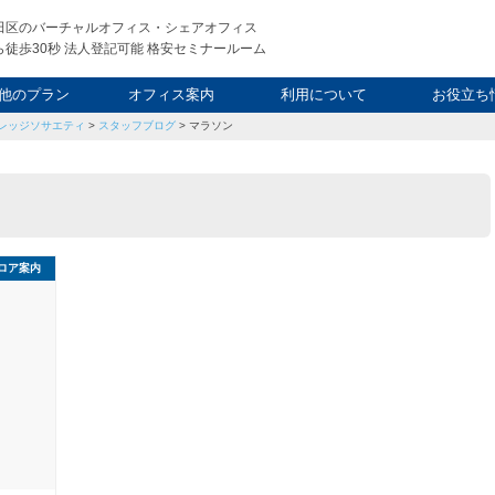
田区のバーチャルオフィス・シェアオフィス
徒歩30秒 法人登記可能 格安セミナールーム
他のプラン
オフィス案内
利用について
お役立ち
レッジソサエティ
>
スタッフブログ
>
マラソン
ウィークエンド
タルオフィス
し会議室
申込について
利用料金
FAQ
スタッフ
起業ノウ
社長ブ
ロア案内