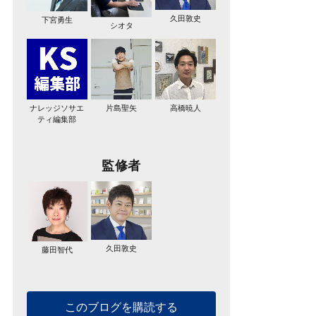
久田敦史
下宮勇生
シオタ
ナレッジソサエ
片島聖矢
高橋暁人
ティ編集部
監修者
久田敦史
藤田智代
このブログを購読する