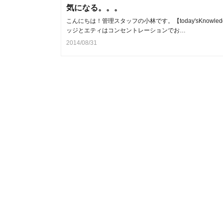
気になる。。。
こんにちは！管理スタッフの小林です。【today'sKnowled
ッジとエティはコンセントレーションでお…
2014/08/31