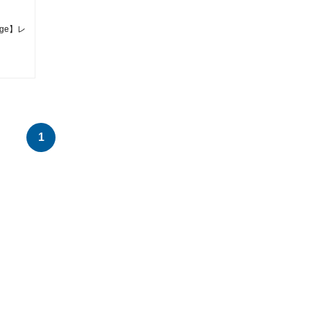
ge】レ
1