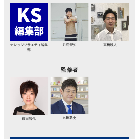
ナレッジソサエティ編集
片島聖矢
高橋暁人
部
監修者
久田敦史
藤田智代