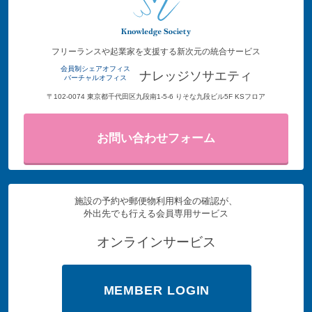
フリーランスや起業家を支援する新次元の統合サービス
会員制シェアオフィス
ナレッジソサエティ
バーチャルオフィス
〒102-0074 東京都千代田区九段南1-5-6 りそな九段ビル5F KSフロア
お問い合わせフォーム
施設の予約や郵便物利用料金の確認が、
外出先でも行える会員専用サービス
オンラインサービス
MEMBER LOGIN