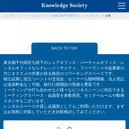
シェアオフィス・バーチャルオフィス@東京都千代田区|ナレッジソサエティ
>
仕事
BACK TO TOP
東京都千代田区九段下のシェアオフィス・バーチャルオフィス・レ
ンタルオフィスならナレッジソサエティ。フリーランスや起業家の
方にオススメの作業が捗る格安のコワーキングスペースです。
独立起業に役立つベントや交流会、セミナーも随時開催。法人登記
は追加料金なく可能。銀行口座開設の実績も豊富です。
ミーティングや打ち合わせなど様々なビジネスシーンに対応できる
ミーティングスペース・会議室を多数用意。セミナールームや動画
スタジオもございます。
レンタルスペースや貸し会議室としてもご利用いただけます。まず
はお気軽に内覧していただき比較検討してみてください。