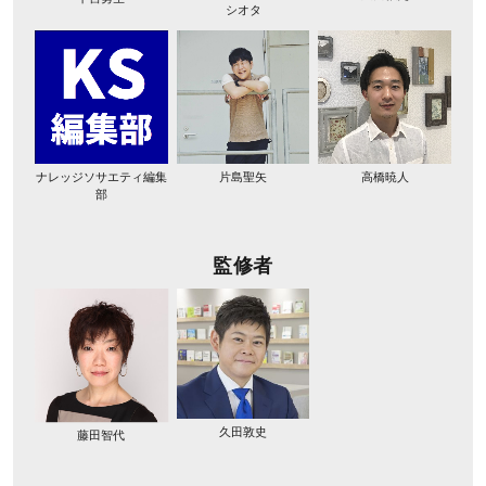
シオタ
ナレッジソサエティ編集
片島聖矢
高橋暁人
部
監修者
久田敦史
藤田智代