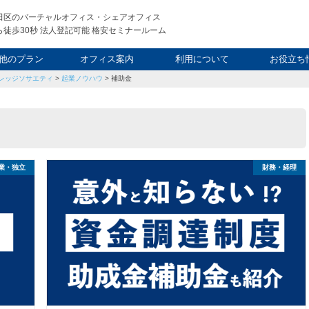
田区のバーチャルオフィス・シェアオフィス
徒歩30秒 法人登記可能 格安セミナールーム
他のプラン
オフィス案内
利用について
お役立ち
レッジソサエティ
>
起業ノウハウ
>
補助金
ウィークエンド
タルオフィス
し会議室
申込について
利用料金
FAQ
スタッフ
起業ノウ
社長ブ
業・独立
財務・経理