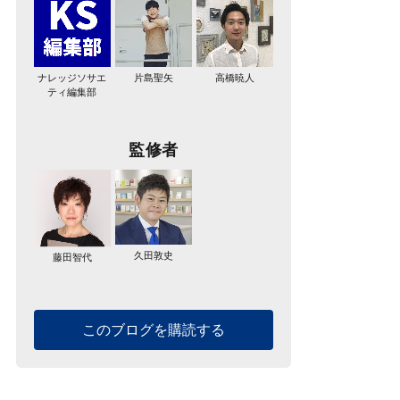
ナレッジソサエ
片島聖矢
高橋暁人
ティ編集部
監修者
久田敦史
藤田智代
このブログを購読する