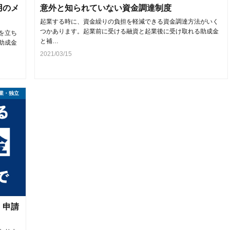
用のメ
意外と知られていない資金調達制度
起業する時に、資金繰りの負担を軽減できる資金調達方法がいく
つかあります。起業前に受ける融資と起業後に受け取れる助成金
を立ち
と補…
助成金
2021/03/15
業・独立
｜申請