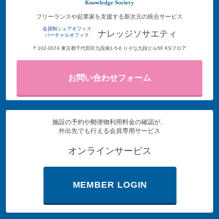
フリーランスや起業家を支援する新次元の統合サービス
会員制シェアオフィス
ナレッジソサエティ
バーチャルオフィス
〒102-0074 東京都千代田区九段南1-5-6 りそな九段ビル5F KSフロア
お問い合わせフォーム
施設の予約や郵便物利用料金の確認が、
外出先でも行える会員専用サービス
オンラインサービス
MEMBER LOGIN