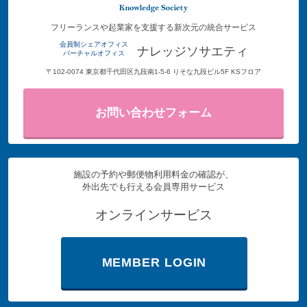
フリーランスや起業家を支援する新次元の統合サービス
会員制シェアオフィス
ナレッジソサエティ
バーチャルオフィス
〒102-0074 東京都千代田区九段南1-5-6 りそな九段ビル5F KSフロア
お問い合わせフォーム
施設の予約や郵便物利用料金の確認が、
外出先でも行える会員専用サービス
オンラインサービス
MEMBER LOGIN