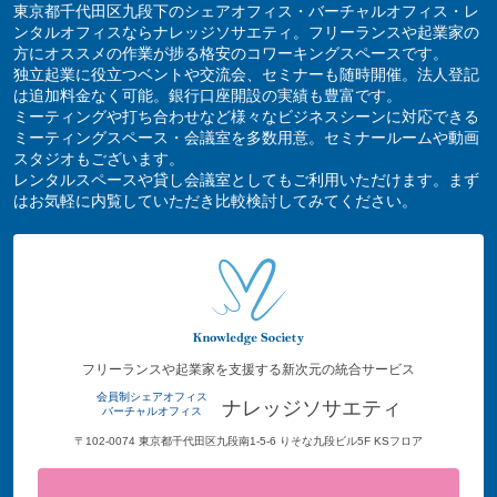
東京都千代田区九段下のシェアオフィス・バーチャルオフィス・レ
ンタルオフィスならナレッジソサエティ。フリーランスや起業家の
方にオススメの作業が捗る格安のコワーキングスペースです。
独立起業に役立つベントや交流会、セミナーも随時開催。法人登記
は追加料金なく可能。銀行口座開設の実績も豊富です。
ミーティングや打ち合わせなど様々なビジネスシーンに対応できる
ミーティングスペース・会議室を多数用意。セミナールームや動画
スタジオもございます。
レンタルスペースや貸し会議室としてもご利用いただけます。まず
はお気軽に内覧していただき比較検討してみてください。
フリーランスや起業家を支援する新次元の統合サービス
会員制シェアオフィス
ナレッジソサエティ
バーチャルオフィス
〒102-0074 東京都千代田区九段南1-5-6 りそな九段ビル5F KSフロア