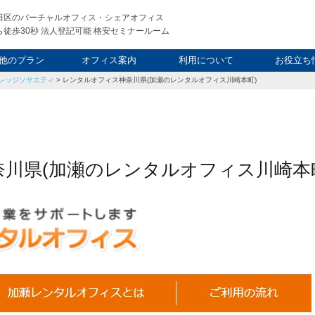
田区のバーチャルオフィス・シェアオフィス
徒歩30秒 法人登記可能 格安セミナールーム
他のプラン
オフィス案内
利用について
お役立ち
レッジソサエティ
>
レンタルオフィス神奈川県(加瀬のレンタルオフィス川崎本町)
ウィークエンド
タルオフィス
し会議室
申込について
利用料金
FAQ
スタッフ
起業ノウ
社長ブ
川県(加瀬のレンタルオフィス川崎本