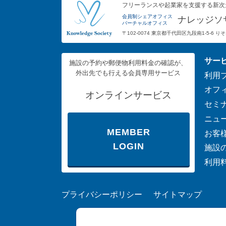
フリーランスや起業家を支援する新次
会員制シェアオフィス
ナレッジソ
バーチャルオフィス
〒102-0074 東京都千代田区九段南1-5-6 
サー
施設の予約や郵便物利用料金の確認が、
外出先でも行える会員専用サービス
利用
オフ
オンラインサービス
セミ
ニュ
MEMBER
お客
LOGIN
施設
利用
プライバシーポリシー
サイトマップ