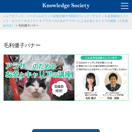
シェアオフィス・バーチャルオフィス@東京都千代田区|ナレッジソサエティ
>
起業家向けイベ
ント・セミナー
>
セミナー
>
アラサーのためのアラサーによるお金とキャリアの講座（※交流
会付き）
>
毛利優子バナー
毛利優子バナー