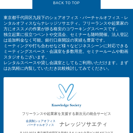
BACK TO TOP
東京都千代田区九段下のシェアオフィス・バーチャルオフィス・レ
ンタルオフィスならナレッジソサエティ。フリーランスや起業家の
方にオススメの作業が捗る格安のコワーキングスペースです。
独立起業に役立つベントや交流会、セミナーも随時開催。法人登記
は追加料金なく可能。銀行口座開設の実績も豊富です。
ミーティングや打ち合わせなど様々なビジネスシーンに対応できる
ミーティングスペース・会議室を多数用意。セミナールームや動画
スタジオもございます。
レンタルスペースや貸し会議室としてもご利用いただけます。まず
はお気軽に内覧していただき比較検討してみてください。
フリーランスや起業家を支援する新次元の統合サービス
会員制シェアオフィス
ナレッジソサエティ
バーチャルオフィス
〒102-0074 東京都千代田区九段南1-5-6 りそな九段ビル5F KSフロア