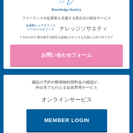
フリーランスや起業家を支援する新次元の統合サービス
会員制シェアオフィス
ナレッジソサエティ
バーチャルオフィス
〒102-0074 東京都千代田区九段南1-5-6 りそな九段ビル5F KSフロア
お問い合わせフォーム
施設の予約や郵便物利用料金の確認が、
外出先でも行える会員専用サービス
オンラインサービス
MEMBER LOGIN