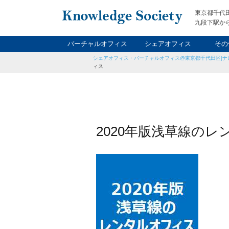
東京都千代
九段下駅から
バーチャルオフィス
シェアオフィス
その
シェアオフィス・バーチャルオフィス@東京都千代田区|ナ
ナイト&
レン
貸
ィス
2020年版浅草線の