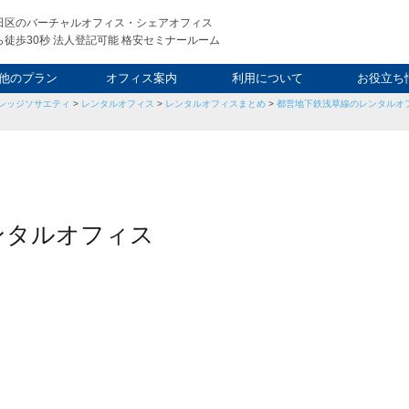
田区のバーチャルオフィス・シェアオフィス
徒歩30秒 法人登記可能 格安セミナールーム
他のプラン
オフィス案内
利用について
お役立ち
レッジソサエティ
>
レンタルオフィス
>
レンタルオフィスまとめ
>
都営地下鉄浅草線のレンタルオフ
ウィークエンド
タルオフィス
し会議室
申込について
利用料金
FAQ
スタッフ
起業ノウ
社長ブ
レンタルオフィス