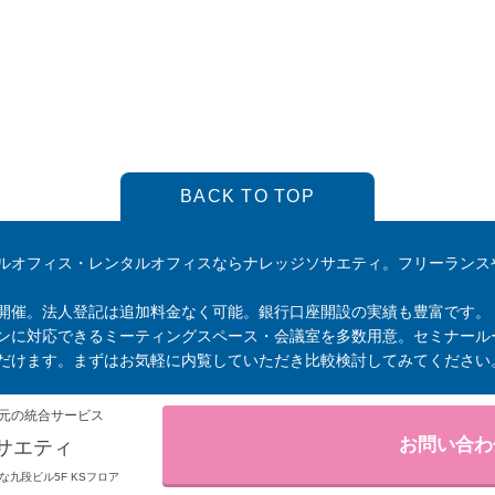
BACK TO TOP
ルオフィス・レンタルオフィスならナレッジソサエティ。フリーランス
開催。法人登記は追加料金なく可能。銀行口座開設の実績も豊富です。
ンに対応できるミーティングスペース・会議室を多数用意。セミナール
だけます。まずはお気軽に内覧していただき比較検討してみてください
元の統合サービス
お問い合わ
サエティ
りそな九段ビル5F KSフロア