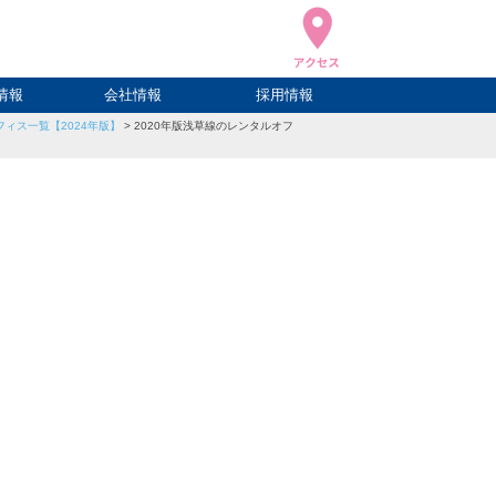
情報
会社情報
採用情報
ィス一覧【2024年版】
>
2020年版浅草線のレンタルオフ
ブログ
ハウ
ログ
会社概要
アクセス