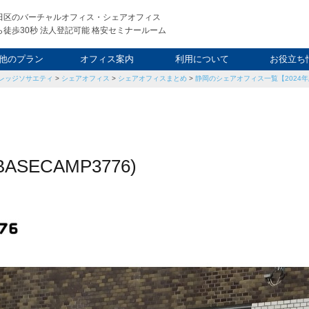
田区のバーチャルオフィス・シェアオフィス
徒歩30秒 法人登記可能 格安セミナールーム
他のプラン
オフィス案内
利用について
お役立ち
レッジソサエティ
>
シェアオフィス
>
シェアオフィスまとめ
>
静岡のシェアオフィス一覧【2024
ウィークエンド
タルオフィス
し会議室
申込について
利用料金
FAQ
スタッフ
起業ノウ
社長ブ
ECAMP3776)