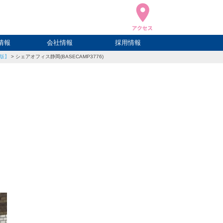
情報
会社情報
採用情報
年版】
>
シェアオフィス静岡(BASECAMP3776)
ブログ
ハウ
ログ
会社概要
アクセス