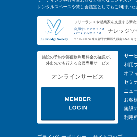
ミーティングや打ち合わせなど様々なビジネスシー
レンタルスペースや貸し会議室としてもご利用いた
フリーランスや起業家を支援する新次
会員制シェアオフィス
ナレッジソ
バーチャルオフィス
〒102-0074 東京都千代田区九段南1-5-6 
サー
施設の予約や郵便物利用料金の確認が、
外出先でも行える会員専用サービス
利用
オフ
オンラインサービス
セミ
ニュ
MEMBER
お客
LOGIN
施設
利用
プライバシーポリシー
サイトマップ