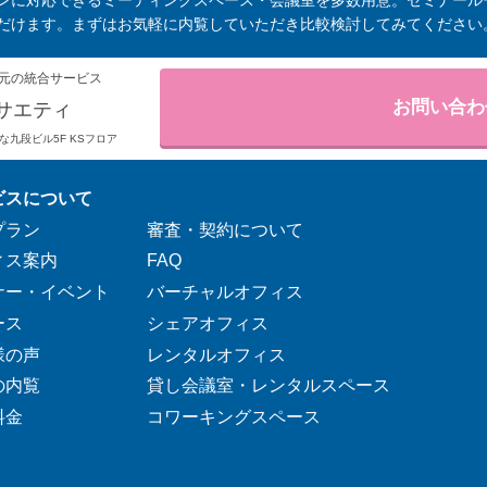
ンに対応できるミーティングスペース・会議室を多数用意。セミナール
だけます。まずはお気軽に内覧していただき比較検討してみてください
元の統合サービス
お問い合わ
サエティ
りそな九段ビル5F KSフロア
ビスについて
プラン
審査・契約について
ィス案内
FAQ
ナー・イベント
バーチャルオフィス
ース
シェアオフィス
様の声
レンタルオフィス
の内覧
貸し会議室・レンタルスペース
料金
コワーキングスペース