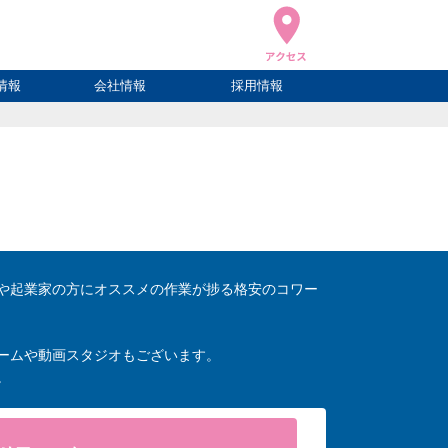
情報
会社情報
採用情報
ブログ
ハウ
ログ
会社概要
アクセス
や起業家の方にオススメの作業が捗る格安のコワー
ームや動画スタジオもございます。
。