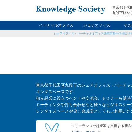
東京都千代
九段下駅から
バーチャルオフィス
シェアオフィス
その
シェアオフィス・バーチャルオフィス@東京都千代田区|ナ
ナイト&
レン
貸
東京都千代田区九段下のシェアオフィス・バーチャ
キングスペースです。
独立起業に役立つベントや交流会、セミナーも随時
ミーティングや打ち合わせなど様々なビジネスシー
レンタルスペースや貸し会議室としてもご利用いた
フリーランスや起業家を支援する新次