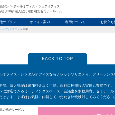
田区のバーチャルオフィス・シェアオフィス
徒歩30秒 法人登記可能 格安セミナールーム
他のプラン
オフィス案内
利用について
お役立ち
レッジソサエティ
>
副業
ウィークエンド
タルオフィス
し会議室
申込について
利用料金
FAQ
スタッフ
起業ノウ
社長ブ
BACK TO TOP
ルオフィス・レンタルオフィスならナレッジソサエティ。フリーランス
開催。法人登記は追加料金なく可能。銀行口座開設の実績も豊富です。
ンに対応できるミーティングスペース・会議室を多数用意。セミナール
だけます。まずはお気軽に内覧していただき比較検討してみてください
元の統合サービス