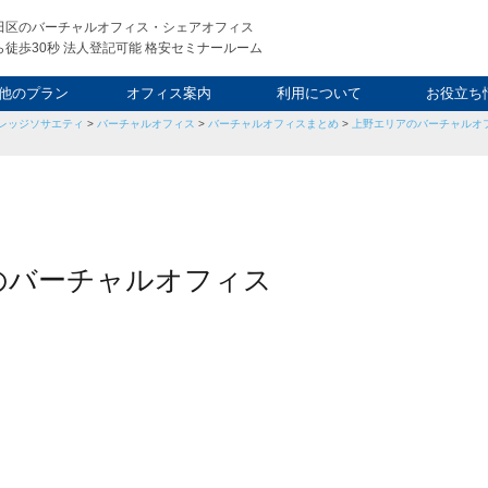
田区のバーチャルオフィス・シェアオフィス
徒歩30秒 法人登記可能 格安セミナールーム
他のプラン
オフィス案内
利用について
お役立ち
レッジソサエティ
>
バーチャルオフィス
>
バーチャルオフィスまとめ
>
上野エリアのバーチャルオフ
ウィークエンド
タルオフィス
し会議室
申込について
利用料金
FAQ
スタッフ
起業ノウ
社長ブ
アのバーチャルオフィス