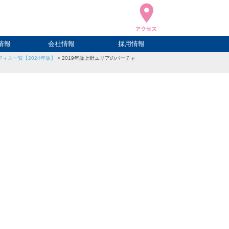
情報
会社情報
採用情報
ィス一覧【2024年版】
>
2019年版上野エリアのバーチャ
ブログ
ハウ
ログ
会社概要
アクセス