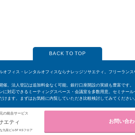
BACK TO TOP
ルオフィス・レンタルオフィスならナレッジソサエティ。フリーランス
開催。法人登記は追加料金なく可能。銀行口座開設の実績も豊富です。
ンに対応できるミーティングスペース・会議室を多数用意。セミナール
だけます。まずはお気軽に内覧していただき比較検討してみてください
元の統合サービス
お問い合わ
サエティ
りそな九段ビル5F KSフロア