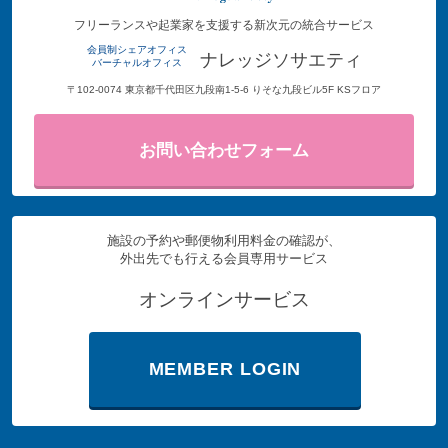
フリーランスや起業家を支援する新次元の統合サービス
会員制シェアオフィス
ナレッジソサエティ
バーチャルオフィス
〒102-0074 東京都千代田区九段南1-5-6 りそな九段ビル5F KSフロア
お問い合わせフォーム
施設の予約や郵便物利用料金の確認が、
外出先でも行える会員専用サービス
オンラインサービス
MEMBER LOGIN