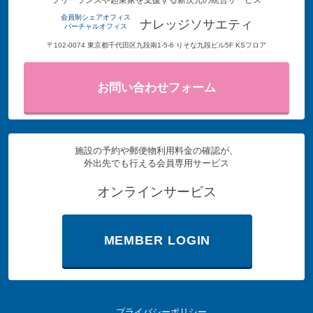
フリーランスや起業家を支援する新次元の統合サービス
会員制シェアオフィス
ナレッジソサエティ
バーチャルオフィス
〒102-0074 東京都千代田区九段南1-5-6 りそな九段ビル5F KSフロア
お問い合わせフォーム
施設の予約や郵便物利用料金の確認が、
外出先でも行える会員専用サービス
オンラインサービス
MEMBER LOGIN
プライバシーポリシー