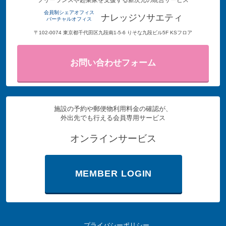
フリーランスや起業家を支援する新次元の統合サービス
会員制シェアオフィス
ナレッジソサエティ
バーチャルオフィス
〒102-0074 東京都千代田区九段南1-5-6 りそな九段ビル5F KSフロア
お問い合わせフォーム
施設の予約や郵便物利用料金の確認が、
外出先でも行える会員専用サービス
オンラインサービス
MEMBER LOGIN
プライバシーポリシー