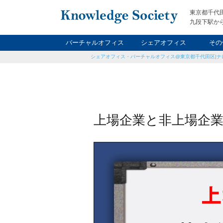
東京都千代
九段下駅から
バーチャルオフィス
シェアオフィス
その
シェアオフィス・バーチャルオフィス@東京都千代田区|ナ
ナイト&
レン
貸
上場企業と非上場企