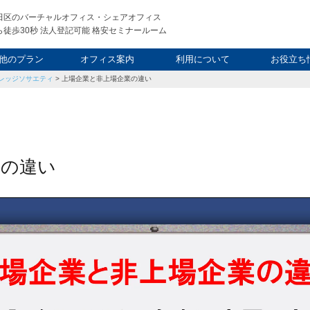
田区のバーチャルオフィス・シェアオフィス
徒歩30秒 法人登記可能 格安セミナールーム
他のプラン
オフィス案内
利用について
お役立ち
レッジソサエティ
>
上場企業と非上場企業の違い
ウィークエンド
タルオフィス
し会議室
申込について
利用料金
FAQ
スタッフ
起業ノウ
社長ブ
業の違い