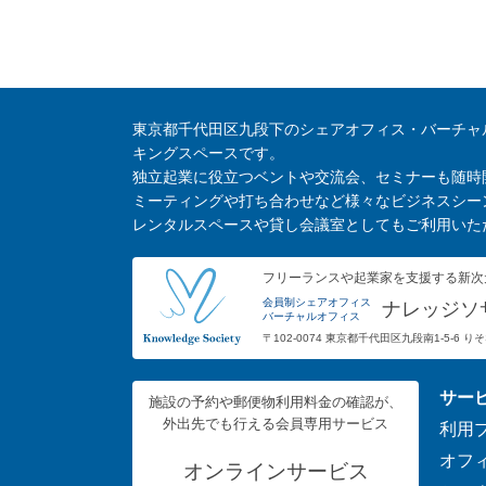
東京都千代田区九段下のシェアオフィス・バーチャ
キングスペースです。
独立起業に役立つベントや交流会、セミナーも随時
ミーティングや打ち合わせなど様々なビジネスシー
レンタルスペースや貸し会議室としてもご利用いた
フリーランスや起業家を支援する新次
会員制シェアオフィス
ナレッジソ
バーチャルオフィス
〒102-0074 東京都千代田区九段南1-5-6 
サー
施設の予約や郵便物利用料金の確認が、
外出先でも行える会員専用サービス
利用
オフ
オンラインサービス