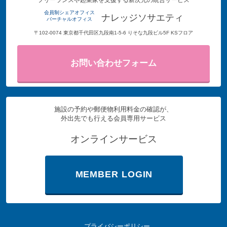
フリーランスや起業家を支援する新次元の統合サービス
会員制シェアオフィス
ナレッジソサエティ
バーチャルオフィス
〒102-0074 東京都千代田区九段南1-5-6 りそな九段ビル5F KSフロア
お問い合わせフォーム
施設の予約や郵便物利用料金の確認が、
外出先でも行える会員専用サービス
オンラインサービス
MEMBER LOGIN
プライバシーポリシー