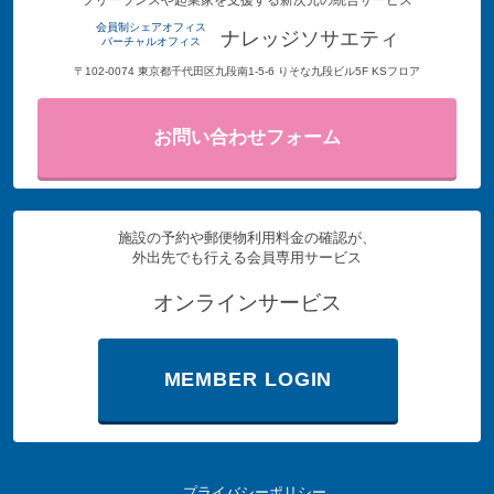
フリーランスや起業家を支援する新次元の統合サービス
会員制シェアオフィス
ナレッジソサエティ
バーチャルオフィス
〒102-0074 東京都千代田区九段南1-5-6 りそな九段ビル5F KSフロア
お問い合わせフォーム
施設の予約や郵便物利用料金の確認が、
外出先でも行える会員専用サービス
オンラインサービス
MEMBER LOGIN
プライバシーポリシー