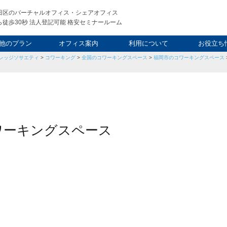
田区のバーチャルオフィス・シェアオフィス
徒歩30秒 法人登記可能 格安セミナールーム
他のプラン
オフィス案内
利用について
お役立ち
レッジソサエティ
>
コワーキング
>
全国のコワーキングスペース
>
福岡市のコワーキングスペース
ウィークエンド
タルオフィス
し会議室
申込について
利用料金
FAQ
スタッフ
起業ノウ
社長ブ
コワーキングスペース