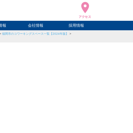
情報
会社情報
採用情報
>
福岡市のコワーキングスペース一覧【2024年版】
>
ブログ
ハウ
ログ
会社概要
アクセス