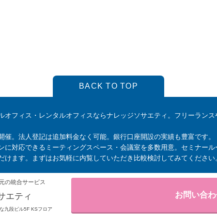
BACK TO TOP
ルオフィス・レンタルオフィスならナレッジソサエティ。フリーランス
開催。法人登記は追加料金なく可能。銀行口座開設の実績も豊富です。
ンに対応できるミーティングスペース・会議室を多数用意。セミナール
だけます。まずはお気軽に内覧していただき比較検討してみてください
元の統合サービス
お問い合わ
サエティ
りそな九段ビル5F KSフロア