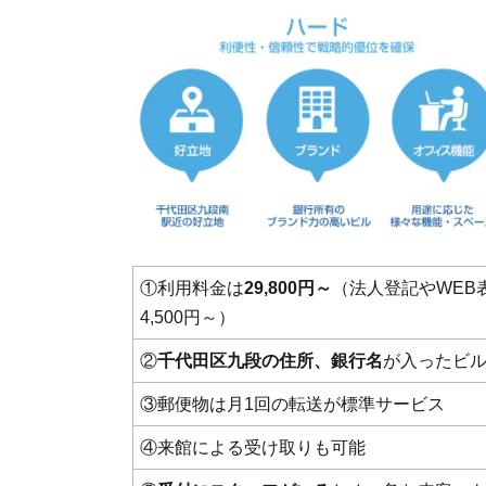
①利用料金は
29,800円～
（法人登記やWEB
4,500円～）
②
千代田区九段の住所、銀行名
が入ったビ
③郵便物は月1回の転送が標準サービス
④来館による受け取りも可能