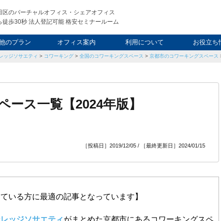
田区のバーチャルオフィス・シェアオフィス
徒歩30秒 法人登記可能 格安セミナールーム
他のプラン
オフィス案内
利用について
お役立ち
レッジソサエティ
>
コワーキング
>
全国のコワーキングスペース
>
京都市のコワーキングスペース
ウィークエンド
タルオフィス
し会議室
申込について
利用料金
FAQ
スタッフ
起業ノウ
社長ブ
ース一覧【2024年版】
［投稿日］2019/12/05 / ［最終更新日］2024/01/15
している方に最適の記事となっています】
ナレッジソサエティ
がまとめた京都市にあるコワーキングスペ