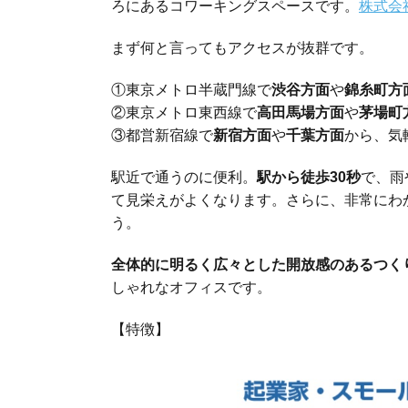
ろにあるコワーキングスペースです。
株式会
まず何と言ってもアクセスが抜群です。
①東京メトロ半蔵門線で
渋谷方面
や
錦糸町方
②東京メトロ東西線で
高田馬場方面
や
茅場町
③都営新宿線で
新宿方面
や
千葉方面
から、気
駅近で通うのに便利。
駅から徒歩30秒
で、雨
て見栄えがよくなります。さらに、非常にわ
う。
全体的に明るく広々とした開放感のあるつく
しゃれなオフィスです。
【特徴】