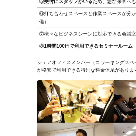
⑤
受付にスタッフがいる
ため、急な来客へ
⑥打ち合わせスペースと作業スペースが分
備）
⑦様々なビジネスシーンに対応できる会議
⑧
1時間100円で利用できるセミナールーム
シェアオフィスメンバー（コワーキングスペ
が格安で利用できる特別な料金体系がありま