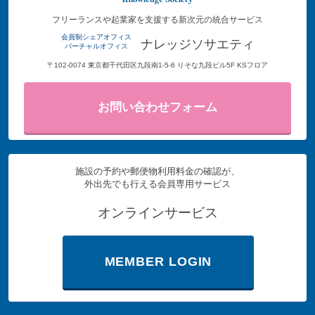
フリーランスや起業家を支援する新次元の統合サービス
会員制シェアオフィス
ナレッジソサエティ
バーチャルオフィス
〒102-0074 東京都千代田区九段南1-5-6 りそな九段ビル5F KSフロア
お問い合わせフォーム
施設の予約や郵便物利用料金の確認が、
外出先でも行える会員専用サービス
オンラインサービス
MEMBER LOGIN