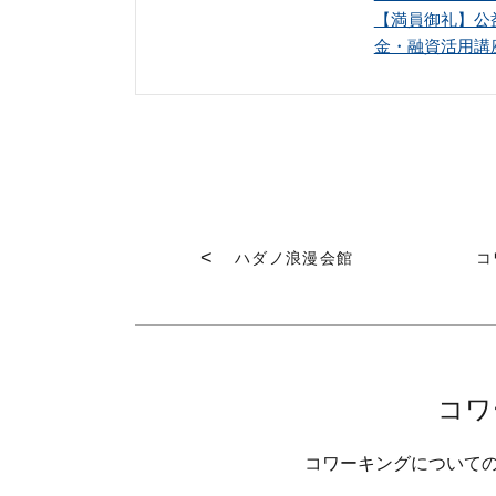
【満員御礼】公
金・融資活用講
ハダノ浪漫会館
コ
コワ
コワーキングについて