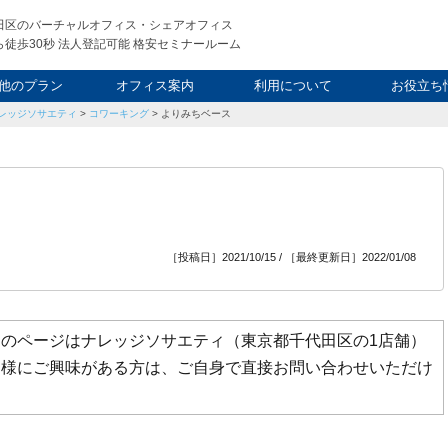
田区のバーチャルオフィス・シェアオフィス
徒歩30秒 法人登記可能 格安セミナールーム
他のプラン
オフィス案内
利用について
お役立ち
レッジソサエティ
>
コワーキング
>
よりみちベース
ウィークエンド
タルオフィス
し会議室
申込について
利用料金
FAQ
スタッフ
起業ノウ
社長ブ
［投稿日］2021/10/15 / ［最終更新日］2022/01/08
のページはナレッジソサエティ（東京都千代田区の1店舗）
ス様にご興味がある方は、ご自身で直接お問い合わせいただけ