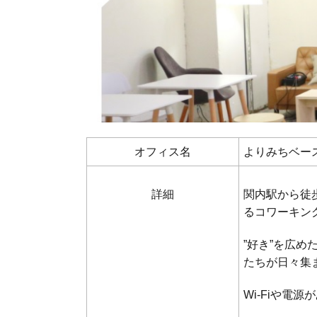
オフィス名
よりみちベー
詳細
関内駅から徒歩
るコワーキン
”好き”を広め
たちが日々集
Wi-Fiや電