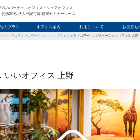
田区のバーチャルオフィス・シェアオフィス
徒歩30秒 法人登記可能 格安セミナールーム
他のプラン
オフィス案内
利用について
お役立ち
レッジソサエティ
>
コワーキング
>
いいオフィス 上野
>
コワーキングスペース いいオフィス 上野
ウィークエンド
タルオフィス
し会議室
申込について
利用料金
FAQ
スタッフ
起業ノウ
社長ブ
 いいオフィス 上野