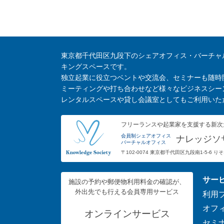
東京都千代田区九段下のシェアオフィス・バーチャ
キングスペースです。
独立起業に役立つベントや交流会、セミナーも随時
ミーティングや打ち合わせなど様々なビジネスシー
レンタルスペースや貸し会議室としてもご利用いた
フリーランスや起業家を支援する新次
会員制シェアオフィス
ナレッジソ
バーチャルオフィス
〒102-0074 東京都千代田区九段南1-5-6 
サー
施設の予約や郵便物利用料金の確認が、
外出先でも行える会員専用サービス
利用
オフ
オンラインサービス
セミ