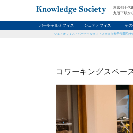
東京都千代
九段下駅から
バーチャルオフィス
シェアオフィス
その
シェアオフィス・バーチャルオフィス@東京都千代田区|ナ
ナイト&
レン
貸
コワーキングスペース