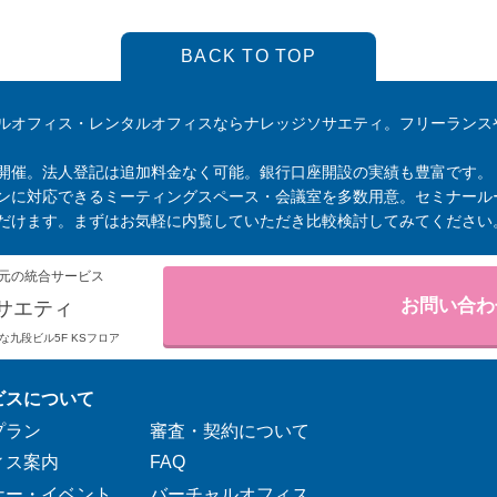
BACK TO TOP
ルオフィス・レンタルオフィスならナレッジソサエティ。フリーランス
開催。法人登記は追加料金なく可能。銀行口座開設の実績も豊富です。
ンに対応できるミーティングスペース・会議室を多数用意。セミナール
だけます。まずはお気軽に内覧していただき比較検討してみてください
元の統合サービス
お問い合わ
サエティ
りそな九段ビル5F KSフロア
ビスについて
プラン
審査・契約について
ィス案内
FAQ
ナー・イベント
バーチャルオフィス