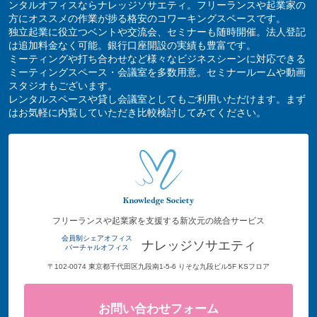
ンタルオフィスならナレッジソサエティ。フリーランスや起業家の
方にオススメの作業が捗る格安のコワーキングスペースです。
独立起業に役立つベントや交流会、セミナーも随時開催。法人登記
は追加料金なく可能。銀行口座開設の実績も豊富です。
ミーティングや打ち合わせなど様々なビジネスシーンに対応できる
ミーティングスペース・会議室を多数用意。セミナールームや動画
スタジオもございます。
レンタルスペースや貸し会議室としてもご利用いただけます。まず
はお気軽に内覧していただき比較検討してみてください。
フリーランスや起業家を支援する新次元の統合サービス
会員制シェアオフィス
ナレッジソサエティ
バーチャルオフィス
〒102-0074 東京都千代田区九段南1-5-6 りそな九段ビル5F KSフロア
お問い合わせフォーム