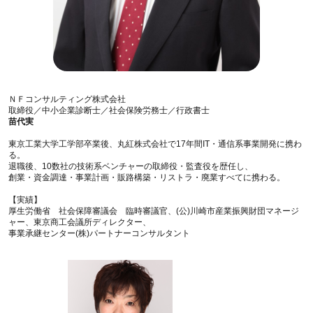
ＮＦコンサルティング株式会社
取締役／中小企業診断士／社会保険労務士／行政書士
苗代実
東京工業大学工学部卒業後、丸紅株式会社で17年間IT・通信系事業開発に携わ
る。
退職後、10数社の技術系ベンチャーの取締役・監査役を歴任し、
創業・資金調達・事業計画・販路構築・リストラ・廃業すべてに携わる。
【実績】
厚生労働省 社会保障審議会 臨時審議官、(公)川崎市産業振興財団マネージ
ャー、東京商工会議所ディレクター、
事業承継センター(株)パートナーコンサルタント