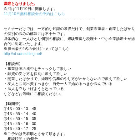
満席となりました。
次回は11月10日に開催します。
11月10日無料相談会の予約はこちら
－－－－－－－－－－－－－－－－－－－－－－－－
セミナーだけでは、一方的な知識の吸収だけで、創業希望者・創業したばかり
の個別の悩みの解決には不十分です。
具体的な、一人ひとり個別の相談に、経験豊富な税理士・中小企業診断士が総
合的に対応いたします。
※担当者の2名の会社についてはこちら
http://nf-consulting.net/
【相談例】
・事業計画の成否をチェックして欲しい
・融資の受け方を個別に教えて欲しい
・開業したばかりで、経理や労務のやり方がわからないので教えて欲しい
・友人と共同出資すべきか、自分一人で始めるべきか悩んでいる
・法人を立ち上げようと思っている
などなどお気軽にご相談ください。
【時間帯】
①13：00～13：45
②13：55～14：40
③14：50～15：35
④15：45～16：30
⑤16：40～17：25
※ご予約は先着順とさせて頂きます。
相談時間：約45分