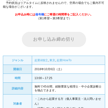
予約状況はリアルタイムに反映されませんので、空席の場合でもご案内不可
能な場合がございます。
お申込み時には
備考欄
に
ご希望の時間帯をご記入ください。
（第1希望～第3希望まで）
お申し込み締め切り
ジャンル
起業&独立
,
東京
,
起業HowTo
開催日
2018年10月6日（土）
時間
13:00～17:25
無料で45分間、経験豊富な税理士・中小企業診断士
詳細内容
を独占できます。
・これから起業する方（個人事業主・法人問いませ
対象者
ん）