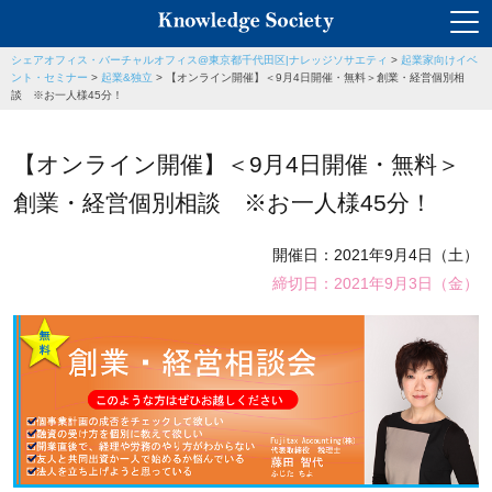
シェアオフィス・バーチャルオフィス@東京都千代田区|ナレッジソサエティ
>
起業家向けイベ
ント・セミナー
>
起業&独立
>
【オンライン開催】＜9月4日開催・無料＞創業・経営個別相
談 ※お一人様45分！
【オンライン開催】＜9月4日開催・無料＞
創業・経営個別相談 ※お一人様45分！
開催日：2021年9月4日（土）
締切日：2021年9月3日（金）