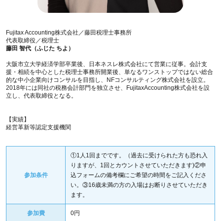
Fujitax Accounting株式会社／藤田税理士事務所
代表取締役／税理士
藤田 智代（ふじた ちよ）
大阪市立大学経済学部卒業後、日本ネスレ株式会社にて営業に従事。会計支
援・相続を中心とした税理士事務所開業後、単なるワンストップではない総合
的な中小企業向けコンサルを目指し、NFコンサルティング株式会社を設立。
2018年には同社の税務会計部門を独立させ、FujitaxAccounting株式会社を設
立し、代表取締役となる。
【実績】
経営革新等認定支援機関
①1人1回までです。（過去に受けられた方も恐れ入
りますが、1回とカウントさせていただきます)②申
参加条件
込フォームの備考欄にご希望の時間をご記入くださ
い。③16歳未満の方の入場はお断りさせていただき
ます。
参加費
0円