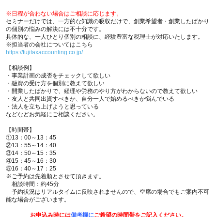
※日程が合わない場合はご相談に応じます。
セミナーだけでは、一方的な知識の吸収だけで、創業希望者・創業したばかり
の個別の悩みの解決には不十分です。
具体的な、一人ひとり個別の相談に、経験豊富な税理士が対応いたします。
※担当者の会社についてはこちら
https://fujitaxaccounting.co.jp/
【相談例】
・事業計画の成否をチェックして欲しい
・融資の受け方を個別に教えて欲しい
・開業したばかりで、経理や労務のやり方がわからないので教えて欲しい
・友人と共同出資すべきか、自分一人で始めるべきか悩んでいる
・法人を立ち上げようと思っている
などなどお気軽にご相談ください。
【時間帯】
①13：00～13：45
②13：55～14：40
③14：50～15：35
④15：45～16：30
⑤16：40～17：25
※ご予約は先着順とさせて頂きます。
相談時間：約45分
予約状況はリアルタイムに反映されませんので、空席の場合でもご案内不可
能な場合がございます。
お申込み時には
備考欄に
ご希望の時間帯をご記入ください。