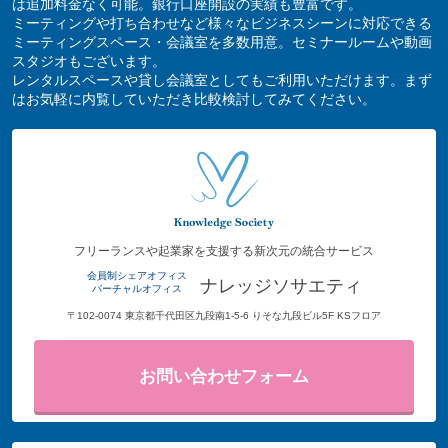
は追加料金なく可能。銀行口座開設の実績も豊富です。
ミーティングや打ち合わせなど様々なビジネスシーンに対応できる
ミーティングスペース・会議室を多数用意。セミナールームや動画
スタジオもございます。
レンタルスペースや貸し会議室としてもご利用いただけます。まず
はお気軽に内覧していただき比較検討してみてください。
フリーランスや起業家を支援する新次元の統合サービス
会員制シェアオフィス
ナレッジソサエティ
バーチャルオフィス
〒102-0074 東京都千代田区九段南1-5-6 りそな九段ビル5F KSフロア
お問い合わせフォーム