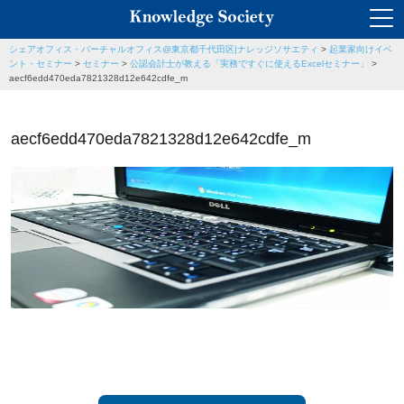
シェアオフィス・バーチャルオフィス@東京都千代田区|ナレッジソサエティ
>
起業家向けイベ
ント・セミナー
>
セミナー
>
公認会計士が教える「実務ですぐに使えるExcelセミナー」
>
aecf6edd470eda7821328d12e642cdfe_m
aecf6edd470eda7821328d12e642cdfe_m