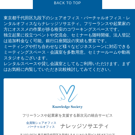
BACK TO TOP
東京都千代田区九段下のシェアオフィス・バーチャルオフィス・レ
ンタルオフィスならナレッジソサエティ。フリーランスや起業家の
方にオススメの作業が捗る格安のコワーキングスペースです。
独立起業に役立つベントや交流会、セミナーも随時開催。法人登記
は追加料金なく可能。銀行口座開設の実績も豊富です。
ミーティングや打ち合わせなど様々なビジネスシーンに対応できる
ミーティングスペース・会議室を多数用意。セミナールームや動画
スタジオもございます。
レンタルスペースや貸し会議室としてもご利用いただけます。まず
はお気軽に内覧していただき比較検討してみてください。
フリーランスや起業家を支援する新次元の統合サービス
会員制シェアオフィス
ナレッジソサエティ
バーチャルオフィス
〒102-0074 東京都千代田区九段南1-5-6 りそな九段ビル5F KSフロア