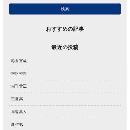
おすすめの記事
最近の投稿
高橋 宣成
中野 裕哲
渋田 貴正
三浦 高
山越 真人
原 佳弘