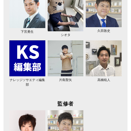
久田敦史
下宮勇生
シオタ
ナレッジソサエティ編集
片島聖矢
高橋暁人
部
監修者