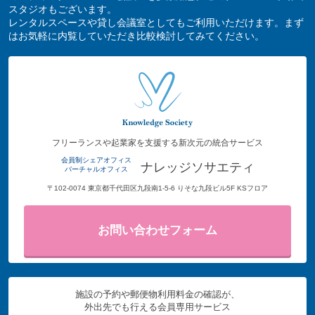
スタジオもございます。
レンタルスペースや貸し会議室としてもご利用いただけます。まず
はお気軽に内覧していただき比較検討してみてください。
フリーランスや起業家を支援する新次元の統合サービス
会員制シェアオフィス
ナレッジソサエティ
バーチャルオフィス
〒102-0074 東京都千代田区九段南1-5-6 りそな九段ビル5F KSフロア
お問い合わせフォーム
施設の予約や郵便物利用料金の確認が、
外出先でも行える会員専用サービス