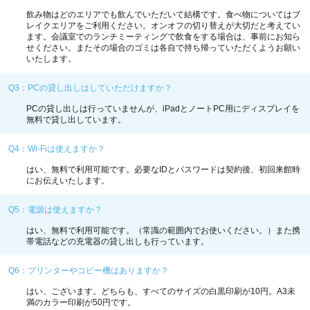
飲み物はどのエリアでも飲んでいただいて結構です。食べ物についてはブ
レイクエリアをご利用ください。オンオフの切り替えが大切だと考えてい
ます。会議室でのランチミーティングで飲食をする場合は、事前にお知ら
せください。またその場合のゴミは各自で持ち帰っていただくようお願い
いたします。
Q3：PCの貸し出しはしていただけますか？
PCの貸し出しは行っていませんが、iPadとノートPC用にディスプレイを
無料で貸し出しています。
Q4：Wi-Fiは使えますか？
はい、無料で利用可能です。必要なIDとパスワードは契約後、初回来館時
にお伝えいたします。
Q5：電源は使えますか？
はい、無料で利用可能です。（常識の範囲内でお使いください。）また携
帯電話などの充電器の貸し出しも行っています。
Q6：プリンターやコピー機はありますか？
はい、ございます。どちらも、すべてのサイズの白黒印刷が10円。A3未
満のカラー印刷が50円です。