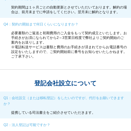
契約期間は１ヶ月ごとの自動更新とさせていただいております。解約の場
合は、前月末までに申請をしてください。翌月末に解約となります。
Q4：契約の開始まで何日くらいになりますか？
必要書類のご返送と初期費用のご入金をもって契約成立といたします。お
手続きがお済になられてから2～3営業日程度で弊社よりご契約開始のご
案内をお送りします。
※電話転送サービスは書類と費用のお手続きが済まれてからお電話番号の
設定をいたしますので、ご契約開始前に番号をお知らせいたしかねます。
ご了承下さい。
登記会社設立について
Q1：会社設立（または移転登記）をしたいのですが、代行をお願いできます
か？
提携している司法書士をご紹介させていただきます。
Q2：法人登記は可能ですか？