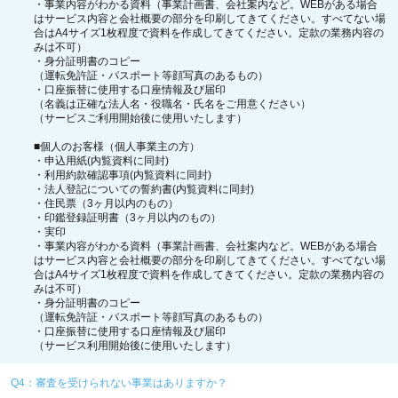
・事業内容がわかる資料（事業計画書、会社案内など。WEBがある場合
はサービス内容と会社概要の部分を印刷してきてください。すべてない場
合はA4サイズ1枚程度で資料を作成してきてください。定款の業務内容の
みは不可）
・身分証明書のコピー
（運転免許証・パスポート等顔写真のあるもの）
・口座振替に使用する口座情報及び届印
（名義は正確な法人名・役職名・氏名をご用意ください）
（サービスご利用開始後に使用いたします）
■個人のお客様（個人事業主の方）
・申込用紙(内覧資料に同封)
・利用約款確認事項(内覧資料に同封)
・法人登記についての誓約書(内覧資料に同封)
・住民票（3ヶ月以内のもの）
・印鑑登録証明書（3ヶ月以内のもの）
・実印
・事業内容がわかる資料（事業計画書、会社案内など。WEBがある場合
はサービス内容と会社概要の部分を印刷してきてください。すべてない場
合はA4サイズ1枚程度で資料を作成してきてください。定款の業務内容の
みは不可）
・身分証明書のコピー
（運転免許証・パスポート等顔写真のあるもの）
・口座振替に使用する口座情報及び届印
（サービス利用開始後に使用いたします）
Q4：審査を受けられない事業はありますか？