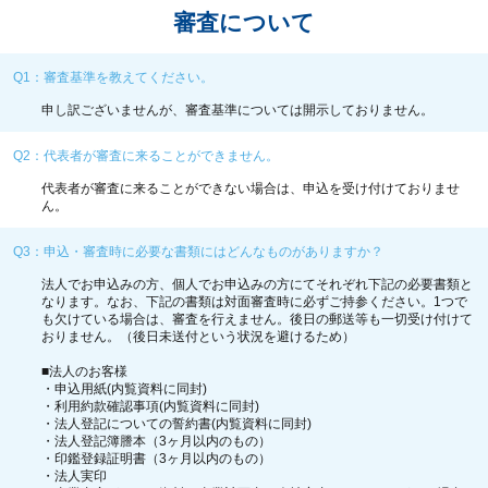
審査について
Q1：審査基準を教えてください。
申し訳ございませんが、審査基準については開示しておりません。
Q2：代表者が審査に来ることができません。
代表者が審査に来ることができない場合は、申込を受け付けておりませ
ん。
Q3：申込・審査時に必要な書類にはどんなものがありますか？
法人でお申込みの方、個人でお申込みの方にてそれぞれ下記の必要書類と
なります。なお、下記の書類は対面審査時に必ずご持参ください。1つで
も欠けている場合は、審査を行えません。後日の郵送等も一切受け付けて
おりません。（後日未送付という状況を避けるため）
■法人のお客様
・申込用紙(内覧資料に同封)
・利用約款確認事項(内覧資料に同封)
・法人登記についての誓約書(内覧資料に同封)
・法人登記簿謄本（3ヶ月以内のもの）
・印鑑登録証明書（3ヶ月以内のもの）
・法人実印