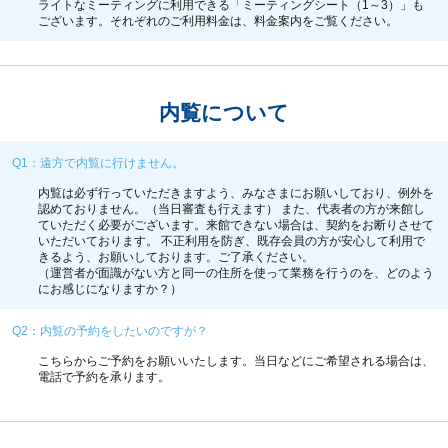
ライトなミーティングに利用できる「ミーティングシート（1～3）」も
ございます。それぞれのご利用料金は、
料金案内
をご覧ください。
内覧について
Q1：遠方で内覧に行けません。
内覧は必ず行っていただきますよう、みなさまにお願いしており、例外を
認めておりません。（当日審査も行えます） また、代表者の方が来館し
ていただく必要がございます。来館できない場合は、契約をお断りさせて
いただいております。 不正利用を防ぎ、既存会員の方が安心して利用で
きるよう、お願いしております。ご了承ください。
（運営者が面識がない方と同一の住所を使って業務を行うのを、どのよう
にお感じになりますか？）
Q2：内覧の予約をしたいのですが？
こちら
からご予約をお願いいたします。当日などにご希望される場合は、
電話で予約を承ります。