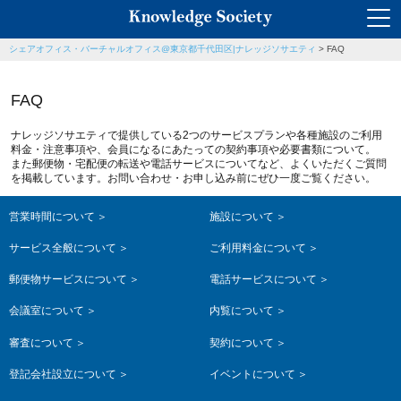
シェアオフィス・バーチャルオフィス@東京都千代田区|ナレッジソサエティ
>
FAQ
FAQ
ナレッジソサエティで提供している2つのサービスプランや各種施設のご利用
料金・注意事項や、会員になるにあたっての契約事項や必要書類について。
また郵便物・宅配便の転送や電話サービスについてなど、よくいただくご質問
を掲載しています。お問い合わせ・お申し込み前にぜひ一度ご覧ください。
営業時間について
施設について
サービス全般について
ご利用料金について
郵便物サービスについて
電話サービスについて
会議室について
内覧について
審査について
契約について
登記会社設立について
イベントについて