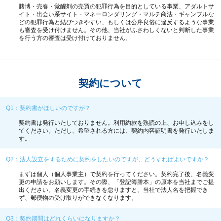
賭博・売春・覚醒剤の売買の犯罪行為を目的としている事業、アダルトサ
イト・出会い系サイト・マネーロンダリング・マルチ商法・ギャンブルな
どの犯罪行為と結びつきやすい、もしくは公序良俗に違反するような事業
も審査を受け付けません。その他、当社がふさわしくないと判断した事業
を行う方の審査は受け付けておりません。
契約について
Q1：契約書がほしいのですが？
契約書は発行いたしておりません。利用約款を熟読の上、お申し込みをし
てください。ただし、希望される方には、契約内容証明書を発行いたしま
す。
Q2：法人設立をするために契約をしたいのですが、どうすればよいですか？
まずは個人（個人事業主）で契約を行ってください。契約完了後、名義変
更の申請をお願いします。その際、「登記簿謄本」の原本を当社までご提
出ください。名義変更の手続きを怠りますと、当社で法人名を把握でき
ず、郵便物の受け取りができなくなります。
Q3：契約期間はどれくらいになりますか？