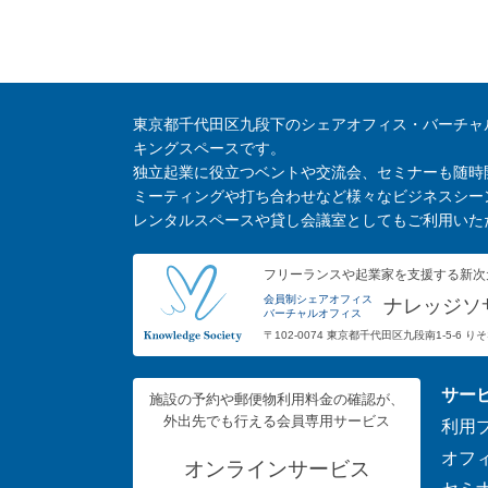
東京都千代田区九段下のシェアオフィス・バーチャ
キングスペースです。
独立起業に役立つベントや交流会、セミナーも随時
ミーティングや打ち合わせなど様々なビジネスシー
レンタルスペースや貸し会議室としてもご利用いた
フリーランスや起業家を支援する新次
会員制シェアオフィス
ナレッジソ
バーチャルオフィス
〒102-0074 東京都千代田区九段南1-5-6 
サー
施設の予約や郵便物利用料金の確認が、
外出先でも行える会員専用サービス
利用
オフ
オンラインサービス