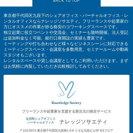
BACK TO TOP
東京都千代田区九段下のシェアオフィス・バーチャルオフィス・レ
ンタルオフィスならナレッジソサエティ。フリーランスや起業家の
方にオススメの作業が捗る格安のコワーキングスペースです。
独立起業に役立つベントや交流会、セミナーも随時開催。法人登記
は追加料金なく可能。銀行口座開設の実績も豊富です。
ミーティングや打ち合わせなど様々なビジネスシーンに対応できる
ミーティングスペース・会議室を多数用意。セミナールームや動画
スタジオもございます。
レンタルスペースや貸し会議室としてもご利用いただけます。まず
はお気軽に内覧していただき比較検討してみてください。
フリーランスや起業家を支援する新次元の統合サービス
会員制シェアオフィス
ナレッジソサエティ
バーチャルオフィス
〒102-0074 東京都千代田区九段南1-5-6 りそな九段ビル5F KSフロア