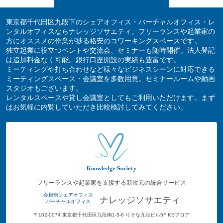
東京都千代田区九段下のシェアオフィス・バーチャルオフィス・レ
ンタルオフィスならナレッジソサエティ。フリーランスや起業家の
方にオススメの作業が捗る格安のコワーキングスペースです。
独立起業に役立つベントや交流会、セミナーも随時開催。法人登記
は追加料金なく可能。銀行口座開設の実績も豊富です。
ミーティングや打ち合わせなど様々なビジネスシーンに対応できる
ミーティングスペース・会議室を多数用意。セミナールームや動画
スタジオもございます。
レンタルスペースや貸し会議室としてもご利用いただけます。まず
はお気軽に内覧していただき比較検討してみてください。
フリーランスや起業家を支援する新次元の統合サービス
会員制シェアオフィス
ナレッジソサエティ
バーチャルオフィス
〒102-0074 東京都千代田区九段南1-5-6 りそな九段ビル5F KSフロア