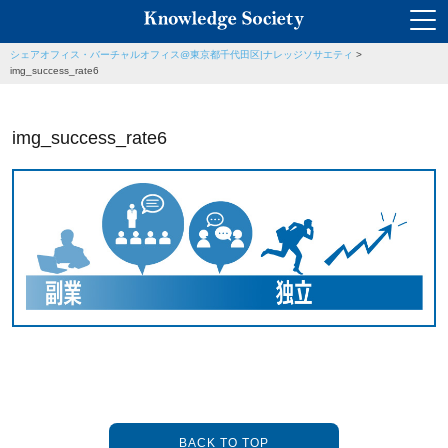
シェアオフィス・バーチャルオフィス@東京都千代田区|ナレッジソサエティ
>
img_success_rate6
img_success_rate6
BACK TO TOP