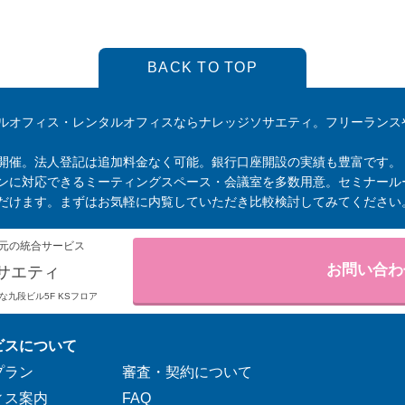
BACK TO TOP
ルオフィス・レンタルオフィスならナレッジソサエティ。フリーランス
開催。法人登記は追加料金なく可能。銀行口座開設の実績も豊富です。
ンに対応できるミーティングスペース・会議室を多数用意。セミナール
だけます。まずはお気軽に内覧していただき比較検討してみてください
元の統合サービス
お問い合わ
サエティ
りそな九段ビル5F KSフロア
ビスについて
プラン
審査・契約について
ィス案内
FAQ