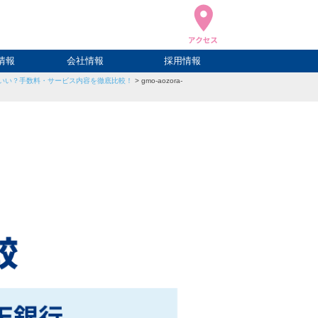
情報
会社情報
採用情報
いい？手数料・サービス内容を徹底比較！
>
gmo-aozora-
ブログ
ハウ
ログ
会社概要
アクセス