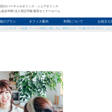
田区のバーチャルオフィス・シェアオフィス
徒歩30秒 法人登記可能 格安セミナールーム
他のプラン
オフィス案内
利用について
お役立ち
レッジソサエティ
>
起業ノウハウ
>
税理士の探し方は？税理士のタイプや選び方の5つのコツ、よく
ウィークエンド
タルオフィス
し会議室
申込について
利用料金
FAQ
スタッフ
起業ノウ
社長ブ