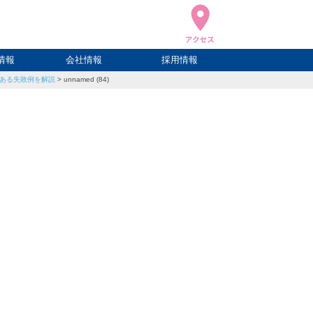
情報
会社情報
採用情報
ある失敗例を解説
>
unnamed (84)
ブログ
ハウ
ログ
会社概要
アクセス