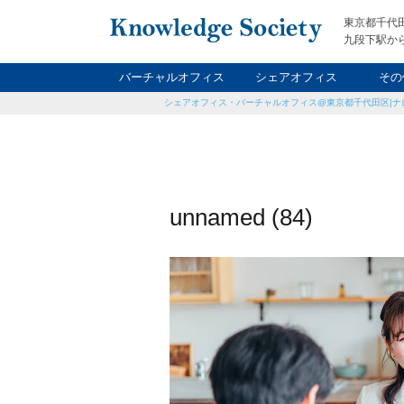
東京都千代
九段下駅から
バーチャルオフィス
シェアオフィス
その
シェアオフィス・バーチャルオフィス@東京都千代田区|ナ
ナイト&
レン
貸
unnamed (84)