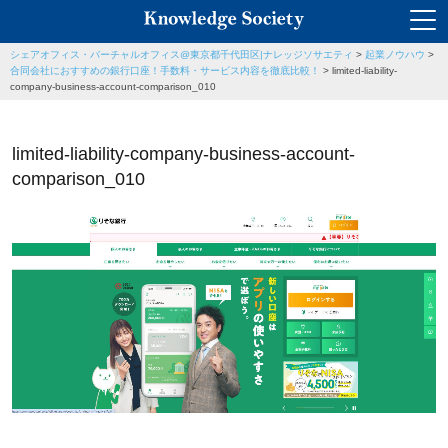
シェアオフィス・バーチャルオフィス@東京都千代田区|ナレッジソサエティ
>
起業ノウハウ
>
合同会社におすすめの銀行口座！手数料・サービス内容を徹底比較！
>
limited-liability-
company-business-account-comparison_010
limited-liability-company-business-account-
comparison_010