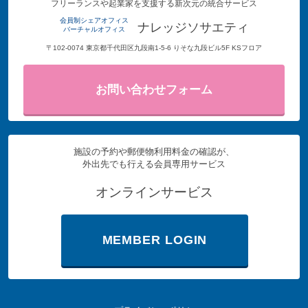
フリーランスや起業家を支援する新次元の統合サービス
会員制シェアオフィス
ナレッジソサエティ
バーチャルオフィス
〒102-0074 東京都千代田区九段南1-5-6 りそな九段ビル5F KSフロア
お問い合わせフォーム
施設の予約や郵便物利用料金の確認が、
外出先でも行える会員専用サービス
オンラインサービス
MEMBER LOGIN