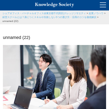
シェアオフィス・バーチャルオフィス@東京都千代田区|ナレッジソサエティ
>
起業ノウハウ
>
経営スクールとは？身につくスキルや失敗しない5つの選び方・活用のコツを徹底解説
>
unnamed (22)
unnamed (22)