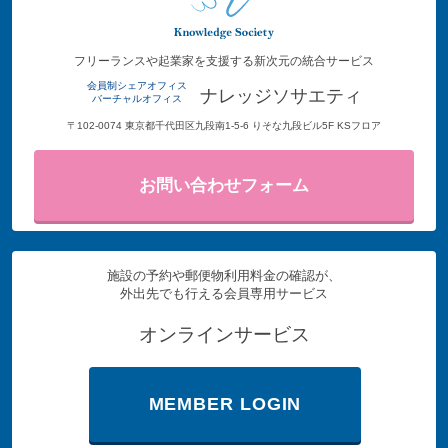
フリーランスや起業家を支援する新次元の統合サービス
会員制シェアオフィス
ナレッジソサエティ
バーチャルオフィス
〒102-0074 東京都千代田区九段南1-5-6 りそな九段ビル5F KSフロア
お問い合わせフォーム
施設の予約や郵便物利用料金の確認が、
外出先でも行える会員専用サービス
オンラインサービス
MEMBER LOGIN