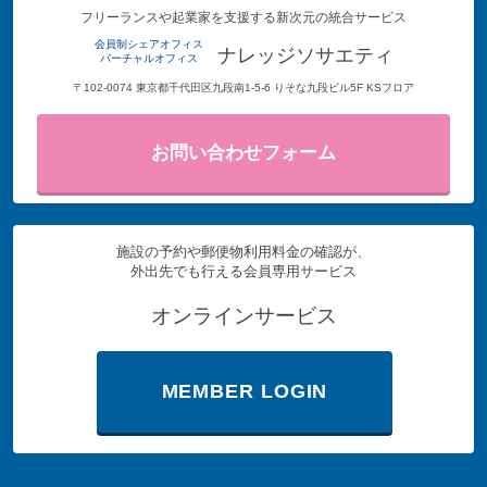
フリーランスや起業家を支援する新次元の統合サービス
会員制シェアオフィス
ナレッジソサエティ
バーチャルオフィス
〒102-0074 東京都千代田区九段南1-5-6 りそな九段ビル5F KSフロア
お問い合わせフォーム
施設の予約や郵便物利用料金の確認が、
外出先でも行える会員専用サービス
オンラインサービス
MEMBER LOGIN