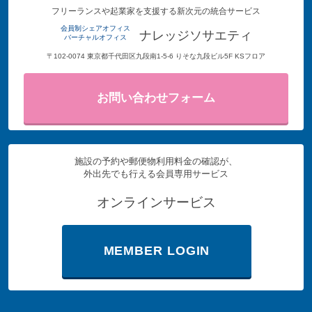
フリーランスや起業家を支援する新次元の統合サービス
会員制シェアオフィス
ナレッジソサエティ
バーチャルオフィス
〒102-0074 東京都千代田区九段南1-5-6 りそな九段ビル5F KSフロア
お問い合わせフォーム
施設の予約や郵便物利用料金の確認が、
外出先でも行える会員専用サービス
オンラインサービス
MEMBER LOGIN