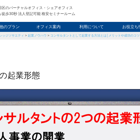
田区のバーチャルオフィス・シェアオフィス
徒歩30秒 法人登記可能 格安セミナールーム
他のプラン
オフィス案内
利用について
お役立ち
レッジソサエティ
>
起業ノウハウ
>
コンサルタントとして起業する方法とは│メリットや成功のコツ
ウィークエンド
タルオフィス
し会議室
申込について
利用料金
FAQ
スタッフ
起業ノウ
社長ブ
の起業形態