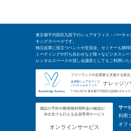
東京都千代田区九段下のシェアオフィス・バーチャ
キングスペースです。
独立起業に役立つベントや交流会、セミナーも随時
ミーティングや打ち合わせなど様々なビジネスシー
レンタルスペースや貸し会議室としてもご利用いた
フリーランスや起業家を支援する新次
会員制シェアオフィス
ナレッジソ
バーチャルオフィス
〒102-0074 東京都千代田区九段南1-5-6 
サー
施設の予約や郵便物利用料金の確認が、
外出先でも行える会員専用サービス
利用
オフ
オンラインサービス