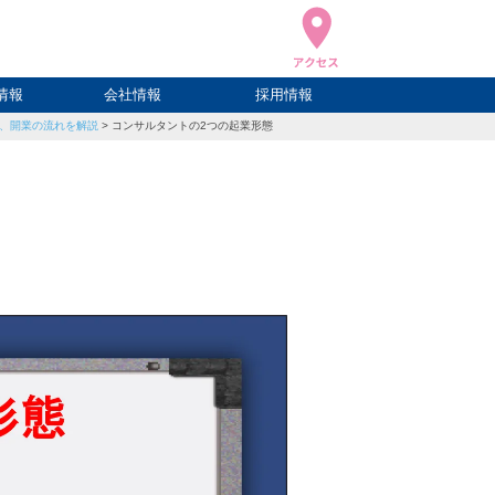
情報
会社情報
採用情報
、開業の流れを解説
>
コンサルタントの2つの起業形態
ブログ
ハウ
ログ
会社概要
アクセス