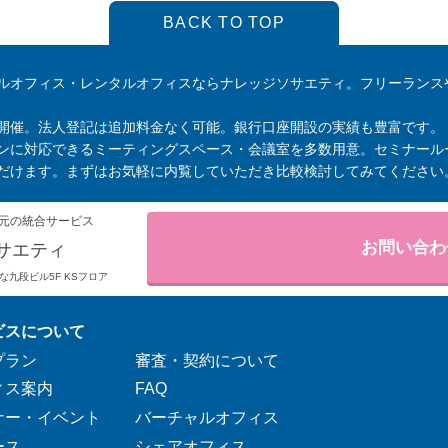
BACK TO TOP
ルオフィス・レンタルオフィスならナレッジソサエティ。フリーランス
開催。法人登記は追加料金なく可能。銀行口座開設の実績も豊富です。
ンに対応できるミーティングスペース・会議室を多数用意。セミナール
だけます。まずはお気軽に内覧していただき比較検討してみてください
元の統合サービス
お問い合わ
サエティ
りそな九段ビル5F KSフロア
ビスについて
プラン
審査・契約について
ィス案内
FAQ
ナー・イベント
バーチャルオフィス
ース
シェアオフィス