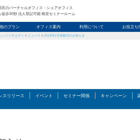
田区のバーチャルオフィス・シェアオフィス
徒歩30秒 法人登記可能 格安セミナールーム
他のプラン
オフィス案内
利用について
お役立ち
レッジソサエティ
>
ニュース
>
2018年2月休館日のお知らせ
ウィークエンド
タルオフィス
し会議室
申込について
利用料金
FAQ
スタッフ
起業ノウ
社長ブ
レスリリース
イベント
セミナー関係
キャンペーン