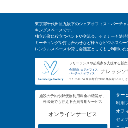
東京都千代田区九段下のシェアオフィス・バーチャ
キングスペースです。
独立起業に役立つベントや交流会、セミナーも随時
ミーティングや打ち合わせなど様々なビジネスシー
レンタルスペースや貸し会議室としてもご利用いた
フリーランスや起業家を支援する新次
会員制シェアオフィス
ナレッジソ
バーチャルオフィス
〒102-0074 東京都千代田区九段南1-5-6 
サー
施設の予約や郵便物利用料金の確認が、
外出先でも行える会員専用サービス
利用
オフ
オンラインサービス
セミ
ニュ