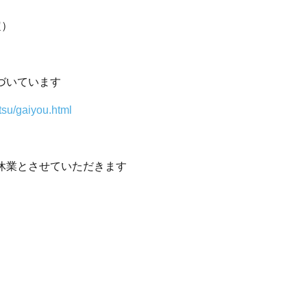
定）
づいています
tsu/gaiyou.html
季休業とさせていただきます